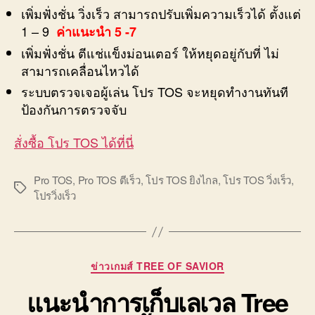
เพิ่มฟั่งชั่น วิ่งเร็ว สามารถปรับเพิ่มความเร็วได้ ตั้งแต่
1 – 9
ค่าแนะนำ 5 -7
เพิ่มฟั่งชั่น ตีแช่แข็งม่อนเตอร์ ให้หยุดอยู่กับที่ ไม่
สามารถเคลื่อนไหวได้
ระบบตรวจเจอผู้เล่น โปร TOS จะหยุดทำงานทันที
ป้องกันการตรวจจับ
สั่งซื้อ โปร TOS ได้ที่นี่
Pro TOS
,
Pro TOS ตีเร็ว
,
โปร TOS ยิงไกล
,
โปร TOS วิ่งเร็ว
,
Tags
โปรวิ่งเร็ว
Categories
ข่าวเกมส์ TREE OF SAVIOR
แนะนำการเก็บเลเวล Tree