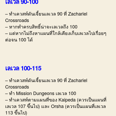
เลเวล 90-100
– ทำเควสท์ดันเจี้ยนเลเวล 90 ที่ Zachariel
Crossroads
– หากทำครบสิทธิ์น่าจะเลเวลถึง 100
– แต่หากไม่ถึงหาแผนที่ใกล้เคียงเก็บเลเวลไปเรื่อยๆ
ต่อจน 100 ได้
เลเวล 100-115
– ทำเควสท์ดันเจี้ยนเลเวล 90 ที่ Zachariel
Crossroads
– ทำ Mission Dungeons เลเวล 100
– ทำเควสท์ตามแผนที่ของ Kaipeda (ควรเป็นแผนที่
เลเวล 107 ขึ้นไป) และ Orsha (ควรเป็นแผนที่เลเวล
113 ขึ้นไป)