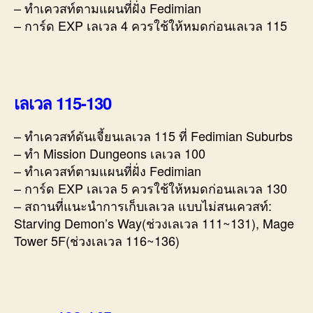
– ทำเควสท์ตามแผนที่ฝั่ง Fedimian
– การ์ด EXP เลเวล 4 ควรใช้ให้หมดก่อนเลเวล 115
เลเวล 115-130
– ทำเควสท์ดันเจี้ยนเลเวล 115 ที่ Fedimian Suburbs
– ทำ Mission Dungeons เลเวล 100
– ทำเควสท์ตามแผนที่ฝั่ง Fedimian
– การ์ด EXP เลเวล 5 ควรใช้ให้หมดก่อนเลเวล 130
– สถานที่แนะนำการเก็บเลเวล แบบไม่สนเควสท์:
Starving Demon’s Way(ช่วงเลเวล 111~131), Mage
Tower 5F(ช่วงเลเวล 116~136)