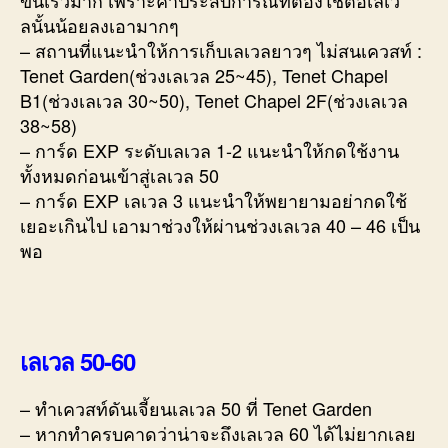
ขึ้นเร็วมาก เพราะค่าประสบการณ์ที่ต้องใช้ต่อเลเว
ลนั้นน้อยลงเอามากๆ
– สถานที่แนะนำให้การเก็บเลเวลยาวๆ ไม่สนเควสท์ :
Tenet Garden(ช่วงเลเวล 25~45), Tenet Chapel
B1(ช่วงเลเวล 30~50), Tenet Chapel 2F(ช่วงเลเวล
38~58)
– การ์ด EXP ระดับเลเวล 1-2 แนะนำให้กดใช้งาน
ทั้งหมดก่อนเข้าสู่เลเวล 50
– การ์ด EXP เลเวล 3 แนะนำให้พยายามอย่ากดใช้
เยอะเกินไป เอามาช่วงให้ผ่านช่วงเลเวล 40 – 46 เป็น
พอ
เลเวล 50-60
– ทำเควสท์ดันเจี้ยนเลเวล 50 ที่ Tenet Garden
– หากทำครบคาดว่าน่าจะถึงเลเวล 60 ได้ไม่ยากเลย