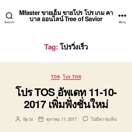
Mfaster ขายเอ็ม ขายโปร โปร เกม คา
บาล ออนไลน์ Tree of Savior
Search
Menu
Tag:
โปรวิ่งเร็ว
Categories
TOS
โปร TOS
โปร TOS อัพเดท 11-10-
2017 เพิ่มฟั่งชั่นใหม่
บน
By
bi
ตุลาคม 11, 2017
ไม่มีความเห็น
Post
Post
โปร
author
date
TOS