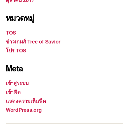
ตุลาคม 2017
หมวดหมู่
TOS
ข่าวเกมส์ Tree of Savior
โปร TOS
Meta
เข้าสู่ระบบ
เข้าฟีด
แสดงความเห็นฟีด
WordPress.org