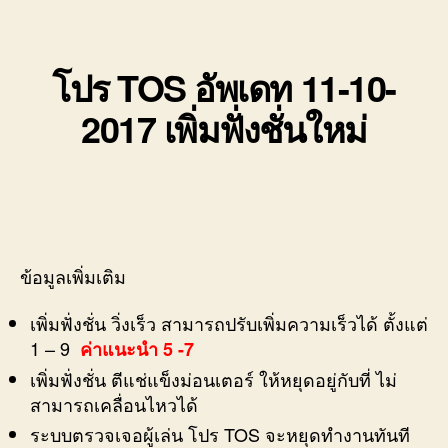
อัพเดท
11-
10-
โปร TOS อัพเดท 11-10-
2017
เพิ่ม
2017 เพิ่มฟั่งชั่นใหม่
ฟั่งชั่น
ใหม่
ข้อมูลเพิ่มเติม
เพิ่มฟั่งชั่น วิ่งเร็ว สามารถปรับเพิ่มความเร็วได้ ตั้งแต่
1 – 9
ค่าแนะนำ 5 -7
เพิ่มฟั่งชั่น ตีแช่แข็งม่อนเตอร์ ให้หยุดอยู่กับที่ ไม่
สามารถเคลื่อนไหวได้
ระบบตรวจเจอผู้เล่น โปร TOS จะหยุดทำงานทันที